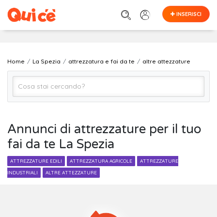
INSERISCI
Home
La Spezia
attrezzatura e fai da te
altre attezzature
altre attrezzature
Annunci di attrezzature per il tuo
fai da te La Spezia
La Spezia
ATTREZZATURE EDILI
ATTREZZATURA AGRICOLE
ATTREZZATURE
INDUSTRIALI
ALTRE ATTEZZATURE
Cerca