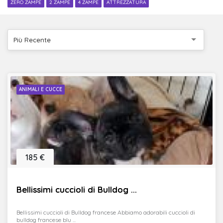
ZERO ZAMPE
2 ZAMPE
4 ZAMPE
ATTREZZATURA
Più Recente
ANIMALI E CUCCE
185 €
Bellissimi cuccioli di Bulldog ...
Bellissimi cuccioli di Bulldog francese Abbiamo adorabili cuccioli di
bulldog francese blu ...