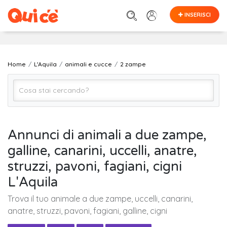
INSERISCI
Home
L'Aquila
animali e cucce
2 zampe
2 zampe
Annunci di animali a due zampe,
galline, canarini, uccelli, anatre,
L'Aquila
struzzi, pavoni, fagiani, cigni
L'Aquila
Cerca
Trova il tuo animale a due zampe, uccelli, canarini,
anatre, struzzi, pavoni, fagiani, galline, cigni