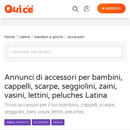
INSERISCI
Home
Latina
bambini e giochi
accessori
accessori
Annunci di accessori per bambini,
cappelli, scarpe, seggiolini, zaini,
Latina
vasini, lettini, peluches Latina
Trova accessori per il tuo bambino, cappelli, scarpe,
Cerca
seggiolini, zaini, vasini, lettini, peluches
ABBIGLIAMENTO
ACCESSORI
GIOCHI