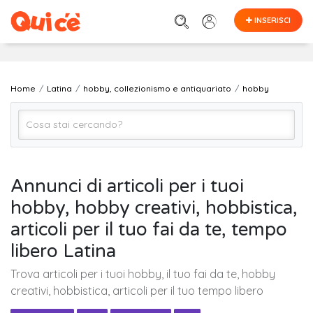
INSERISCI
Home
Latina
hobby, collezionismo e antiquariato
hobby
hobby
Annunci di articoli per i tuoi
hobby, hobby creativi, hobbistica,
Latina
articoli per il tuo fai da te, tempo
libero Latina
Cerca
Trova articoli per i tuoi hobby, il tuo fai da te, hobby
creativi, hobbistica, articoli per il tuo tempo libero