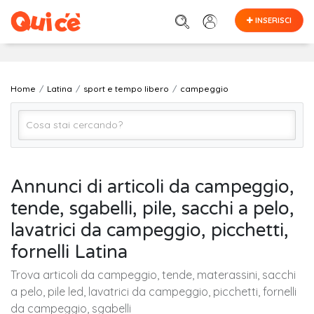
INSERISCI
Home
Latina
sport e tempo libero
campeggio
campeggio
Annunci di articoli da campeggio,
tende, sgabelli, pile, sacchi a pelo,
Latina
lavatrici da campeggio, picchetti,
fornelli Latina
Cerca
Trova articoli da campeggio, tende, materassini, sacchi
a pelo, pile led, lavatrici da campeggio, picchetti, fornelli
da campeggio, sgabelli