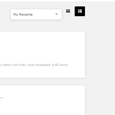
Più Recente
 nano con tutti i suoi accessori a 80 euro
..