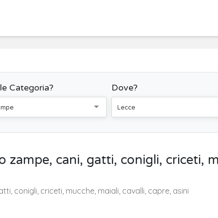
le Categoria?
Dove?
ampe
Lecce
zampe, cani, gatti, conigli, criceti, m
i, conigli, criceti, mucche, maiali, cavalli, capre, asini