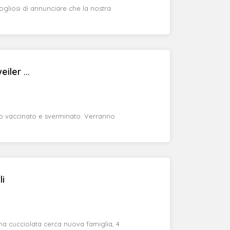
liosi di annunciare che la nostra
iler ...
ato vaccinato e sverminato. Verranno
li
sima cucciolata cerca nuova famiglia, 4