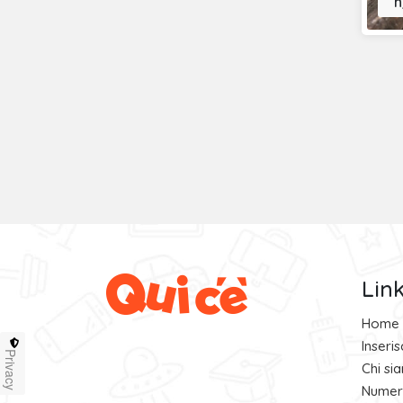
n
Lin
Home
Inseri
Privacy
Chi si
Numero