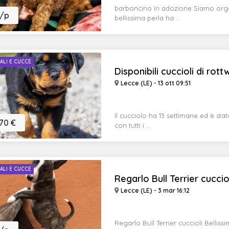
barboncino in adozione Siamo orgog
/p
bellissima perla ha ...
ALI E CUCCE
Disponibili cuccioli di rottwe
Lecce (LE) - 13 ott 09:51
Il cucciolo ha 13 settimane ed è st
70 €
con tutti i ...
ALI E CUCCE
Regarlo Bull Terrier cuccio
Lecce (LE) - 3 mar 16:12
Regarlo Bull Terrier cuccioli Bellis