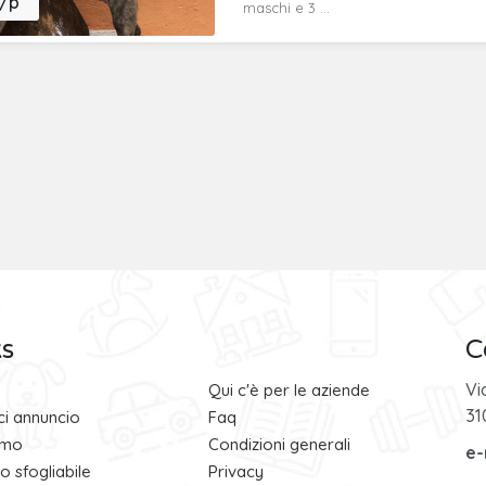
/p
maschi e 3 ...
ks
C
Vi
Qui c'è per le aziende
31
sci annuncio
Faq
amo
Condizioni generali
e-
 sfogliabile
Privacy