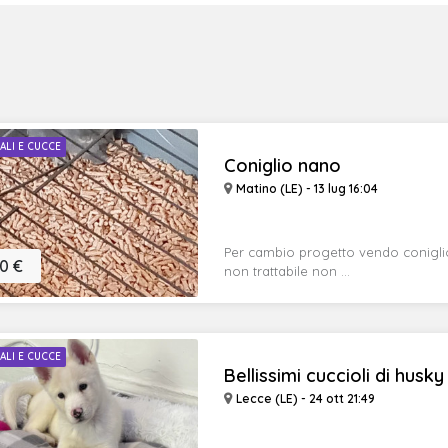
ALI E CUCCE
Coniglio nano
Matino (LE) - 13 lug 16:04
Per cambio progetto vendo coniglio
0 €
non trattabile non ...
ALI E CUCCE
Bellissimi cuccioli di husky .
Lecce (LE) - 24 ott 21:49