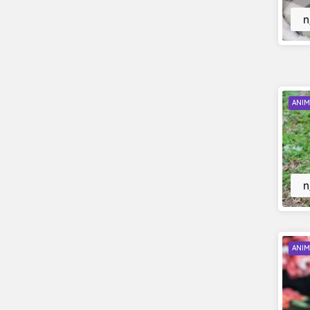
n
ANIM
n
ANIM