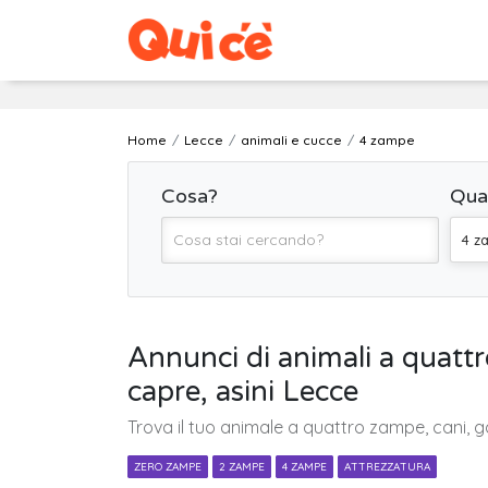
Home
Lecce
animali e cucce
4 zampe
Cosa?
Qua
4 z
Annunci di animali a quattro 
capre, asini Lecce
Trova il tuo animale a quattro zampe, cani, gatt
ZERO ZAMPE
2 ZAMPE
4 ZAMPE
ATTREZZATURA