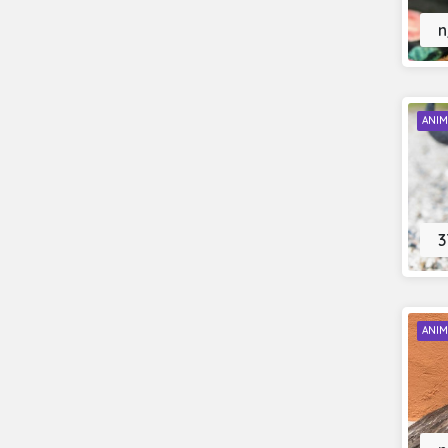
n
ANIM
3
ANIM