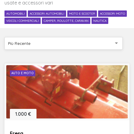
usate e accessori vari
AUTOMOBILI
ACCESSORI AUTOMOBILI
MOTO E SCOOTER
ACCESSORI MOTO
VEICOLI COMMERCIALI
CAMPER, ROULOTTE, CARAVAN
NAUTICA
Più Recente
AUTO E MOTO
1.000 €
Fresa