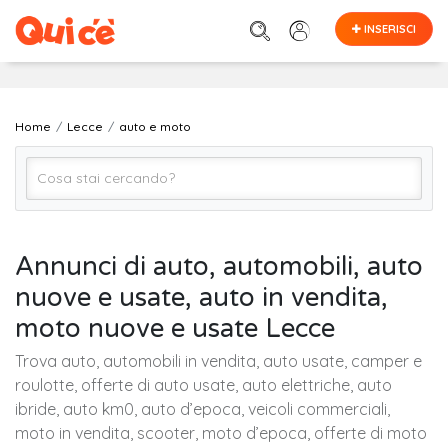
INSERISCI
Home
Lecce
auto e moto
Auto e Moto (Tutto)
Annunci di auto, automobili, auto
nuove e usate, auto in vendita,
Lecce
moto nuove e usate Lecce
Trova auto, automobili in vendita, auto usate, camper e
Cerca
roulotte, offerte di auto usate, auto elettriche, auto
ibride, auto km0, auto d’epoca, veicoli commerciali,
moto in vendita, scooter, moto d’epoca, offerte di moto