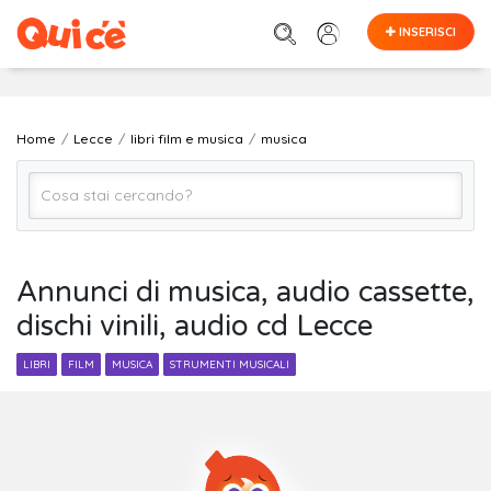
INSERISCI
Home
Lecce
libri film e musica
musica
musica
Annunci di musica, audio cassette,
dischi vinili, audio cd Lecce
Lecce
LIBRI
FILM
MUSICA
STRUMENTI MUSICALI
Cerca