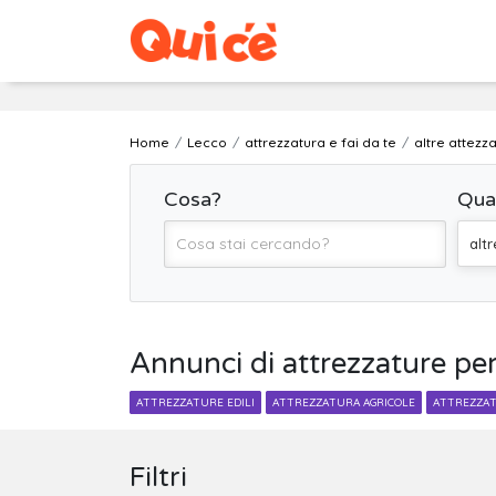
Home
Lecco
attrezzatura e fai da te
altre attezz
Cosa?
Qua
alt
Annunci di attrezzature per 
ATTREZZATURE EDILI
ATTREZZATURA AGRICOLE
ATTREZZAT
Filtri