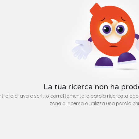
La tua ricerca non ha prodo
trolla di avere scritto correttamente la parola ricercata op
zona di ricerca o utilizza una parola ch