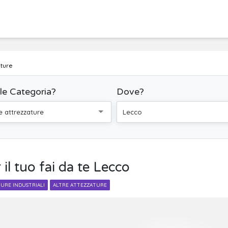
ature
le Categoria?
Dove?
re attrezzature
Lecco
il tuo fai da te Lecco
URE INDUSTRIALI
ALTRE ATTEZZATURE