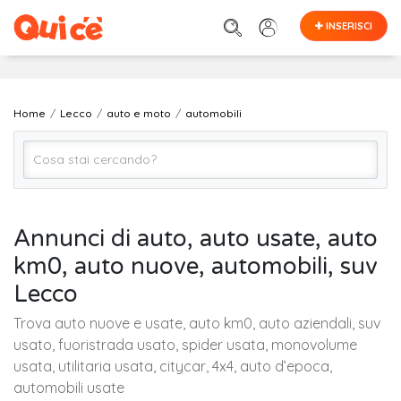
INSERISCI
Home
Lecco
auto e moto
automobili
automobili
Annunci di auto, auto usate, auto
km0, auto nuove, automobili, suv
Lecco
Lecco
Trova auto nuove e usate, auto km0, auto aziendali, suv
Cerca
usato, fuoristrada usato, spider usata, monovolume
usata, utilitaria usata, citycar, 4x4, auto d’epoca,
automobili usate