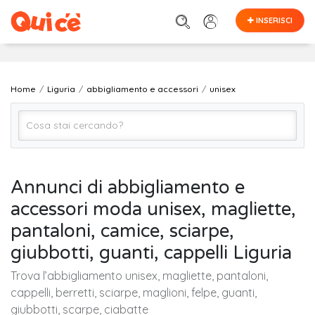
INSERISCI
Home
Liguria
abbigliamento e accessori
unisex
unisex
Annunci di abbigliamento e
accessori moda unisex, magliette,
LIGURIA (regione)
pantaloni, camice, sciarpe,
giubbotti, guanti, cappelli Liguria
Cerca
Trova l’abbigliamento unisex, magliette, pantaloni,
cappelli, berretti, sciarpe, maglioni, felpe, guanti,
giubbotti, scarpe, ciabatte