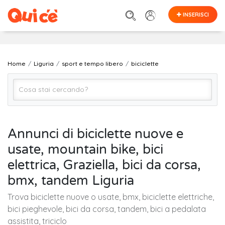
INSERISCI
Home
Liguria
sport e tempo libero
biciclette
biciclette
Annunci di biciclette nuove e
usate, mountain bike, bici
LIGURIA (regione)
elettrica, Graziella, bici da corsa,
bmx, tandem Liguria
Cerca
Trova biciclette nuove o usate, bmx, biciclette elettriche,
bici pieghevole, bici da corsa, tandem, bici a pedalata
assistita, triciclo