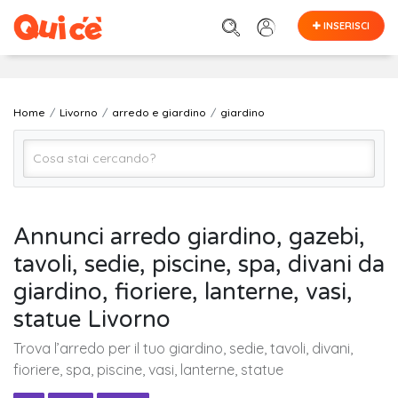
INSERISCI
Home
Livorno
arredo e giardino
giardino
giardino
Annunci arredo giardino, gazebi,
tavoli, sedie, piscine, spa, divani da
Livorno
giardino, fioriere, lanterne, vasi,
statue Livorno
Cerca
Trova l’arredo per il tuo giardino, sedie, tavoli, divani,
fioriere, spa, piscine, vasi, lanterne, statue