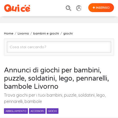
INSERISCI
Home
Livorno
bambini e giochi
giochi
giochi
Annunci di giochi per bambini,
puzzle, soldatini, lego, pennarelli,
Livorno
bambole Livorno
Trova giochi per i tuoi bambini, puzzle, soldatini, lego,
Cerca
pennarelli, bambole
ABBIGLIAMENTO
ACCESSORI
GIOCHI