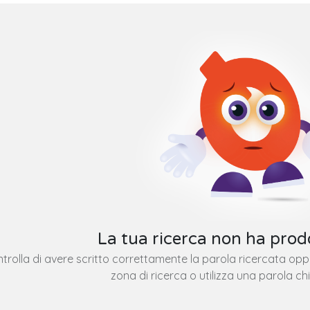
La tua ricerca non ha prodo
trolla di avere scritto correttamente la parola ricercata op
zona di ricerca o utilizza una parola ch