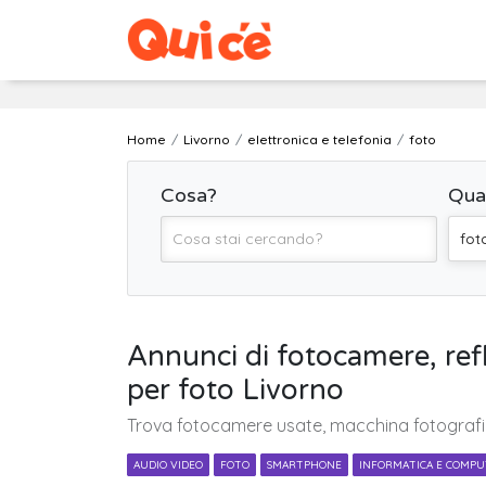
Home
Livorno
elettronica e telefonia
foto
Cosa?
Qua
fot
Annunci di fotocamere, reflex
per foto Livorno
Trova fotocamere usate, macchina fotografica, r
AUDIO VIDEO
FOTO
SMARTPHONE
INFORMATICA E COMP