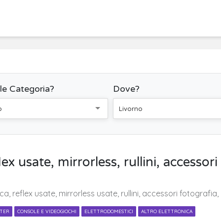
le Categoria?
Dove?
o
Livorno
 usate, mirrorless, rullini, accessori 
eflex usate, mirrorless usate, rullini, accessori fotografia, ca
UTER
CONSOLE E VIDEOGIOCHI
ELETTRODOMESTICI
ALTRO ELETTRONICA