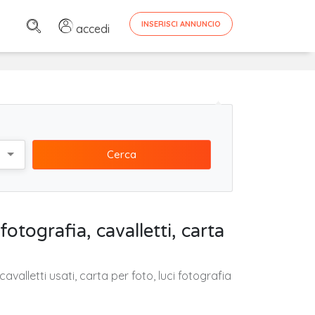
INSERISCI ANNUNCIO
accedi
Cerca
fotografia, cavalletti, carta
valletti usati, carta per foto, luci fotografia