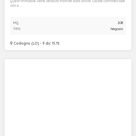
Quest’immobile viene venduto tramite asta online. Locale commerciale
sito a ...
MQ.
208
TIPO
Negozio
Codogno (LO) - 9 dic 15:15