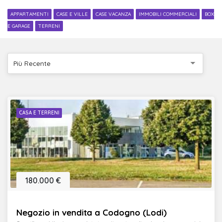
APPARTAMENTI
CASE E VILLE
CASE VACANZA
IMMOBILI COMMERCIALI
BOX
E GARAGE
TERRENI
Più Recente
CASA E TERRENI
180.000 €
Negozio in vendita a Codogno (Lodi)