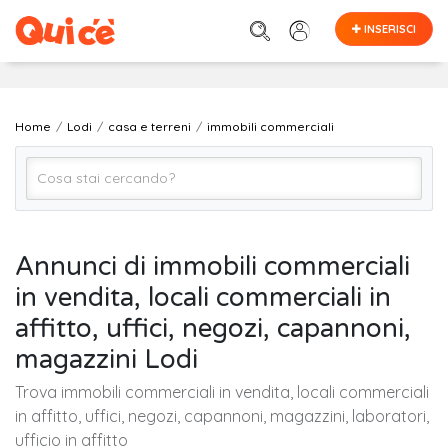
INSERISCI
Home
Lodi
casa e terreni
immobili commerciali
immobili commerciali
Annunci di immobili commerciali
in vendita, locali commerciali in
Lodi
affitto, uffici, negozi, capannoni,
magazzini Lodi
Cerca
Trova immobili commerciali in vendita, locali commerciali
in affitto, uffici, negozi, capannoni, magazzini, laboratori,
ufficio in affitto