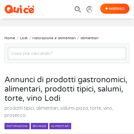
INSERISCI
Home
Lodi
ristorazione e alimentari
alimentari
alimentari
Annunci di prodotti gastronomici,
alimentari, prodotti tipici, salumi,
Lodi
torte, vino Lodi
prodotti tipici, alimentari, salumi, pizza, torte, vino,
Cerca
prosecco
RISTORAZIONE
BEVANDE
ALIMENTARI