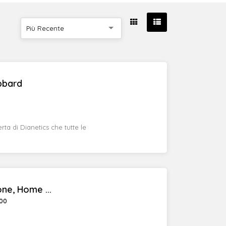
Più Recente
bbard
rta di Dianetics che tutte le
one, Home ...
:00