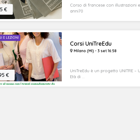
Corso di francese con illustrazioni e 
5 €
anni70
I E LEZIONI
Corsi UniTreEdu
Milano (MI) - 3 set 16:58
UniTreEdu è un progetto UNITRE – Un
95 €
Età di ...