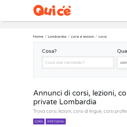
Home
Lombardia
corsi e lezioni
corsi
Cosa?
Qua
cors
Annunci di corsi, lezioni, co
private Lombardia
Trova corsi, lezioni, corsi di lingue, corsi profe
CORSI
RIPETIZIONI