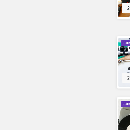
2
CORS
2
CORS