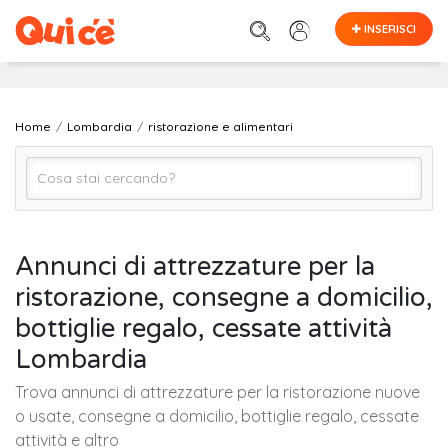
INSERISCI
Home
Lombardia
ristorazione e alimentari
Ristorazione e Alimentari (Tutto)
Annunci di attrezzature per la
ristorazione, consegne a domicilio,
LOMBARDIA (regione)
bottiglie regalo, cessate attività
Lombardia
Cerca
Trova annunci di attrezzature per la ristorazione nuove
o usate, consegne a domicilio, bottiglie regalo, cessate
attività e altro