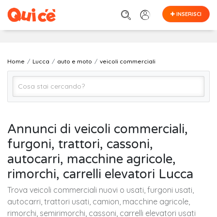
INSERISCI
Home
Lucca
auto e moto
veicoli commerciali
veicoli commerciali
Annunci di veicoli commerciali,
furgoni, trattori, cassoni,
Lucca
autocarri, macchine agricole,
rimorchi, carrelli elevatori Lucca
Cerca
Trova veicoli commerciali nuovi o usati, furgoni usati,
autocarri, trattori usati, camion, macchine agricole,
rimorchi, semirimorchi, cassoni, carrelli elevatori usati