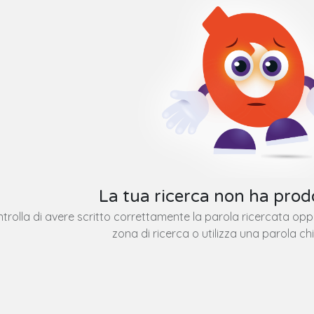
La tua ricerca non ha prodo
trolla di avere scritto correttamente la parola ricercata op
zona di ricerca o utilizza una parola ch