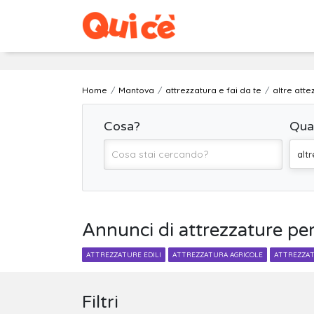
Home
Mantova
attrezzatura e fai da te
altre atte
Cosa?
Qua
alt
Annunci di attrezzature per
ATTREZZATURE EDILI
ATTREZZATURA AGRICOLE
ATTREZZAT
Filtri