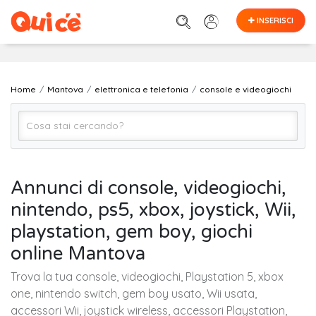
INSERISCI
Home
Mantova
elettronica e telefonia
console e videogiochi
console e videogiochi
Annunci di console, videogiochi,
nintendo, ps5, xbox, joystick, Wii,
Mantova
playstation, gem boy, giochi
online Mantova
Cerca
Trova la tua console, videogiochi, Playstation 5, xbox
one, nintendo switch, gem boy usato, Wii usata,
accessori Wii, joystick wireless, accessori Playstation,