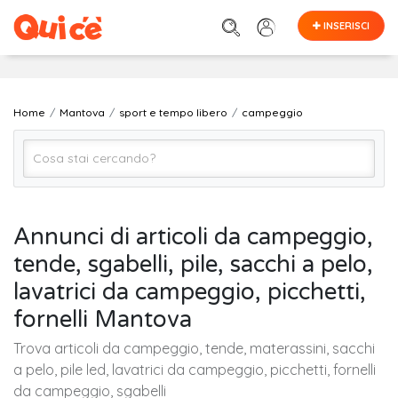
INSERISCI
Home
Mantova
sport e tempo libero
campeggio
campeggio
Annunci di articoli da campeggio,
tende, sgabelli, pile, sacchi a pelo,
Mantova
lavatrici da campeggio, picchetti,
fornelli Mantova
Cerca
Trova articoli da campeggio, tende, materassini, sacchi
a pelo, pile led, lavatrici da campeggio, picchetti, fornelli
da campeggio, sgabelli