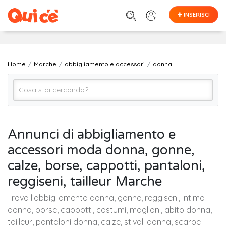
INSERISCI
Home
Marche
abbigliamento e accessori
donna
donna
Annunci di abbigliamento e
accessori moda donna, gonne,
MARCHE (regione)
calze, borse, cappotti, pantaloni,
reggiseni, tailleur Marche
Cerca
Trova l’abbigliamento donna, gonne, reggiseni, intimo
donna, borse, cappotti, costumi, maglioni, abito donna,
tailleur, pantaloni donna, calze, stivali donna, scarpe