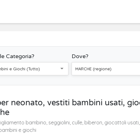
le Categoria?
Dove?
bini e Giochi (Tutto)
MARCHE (regione)
r neonato, vestiti bambini usati, gioc
che
iamento bambino, seggiolini, culle, biberon, giocattoli usati,
bambini e giochi