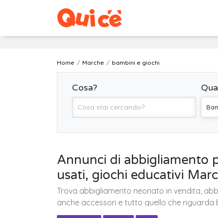
Home
Marche
bambini e giochi
Cosa?
Qua
Bam
Annunci di abbigliamento pe
usati, giochi educativi Mar
Trova abbigliamento neonato in vendita, abbigl
anche accessori e tutto quello che riguarda 