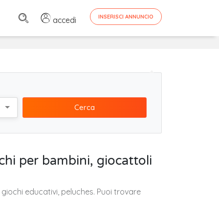
INSERISCI ANNUNCIO
accedi
Cerca
hi per bambini, giocattoli
 giochi educativi, peluches. Puoi trovare