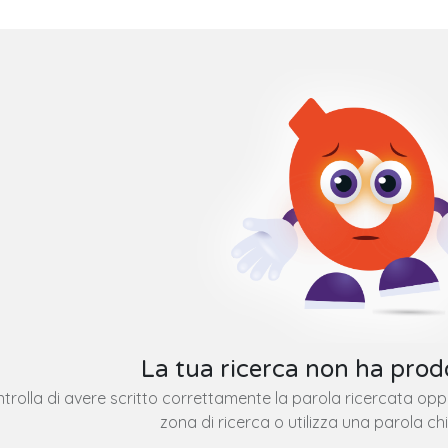
La tua ricerca non ha prodo
trolla di avere scritto correttamente la parola ricercata op
zona di ricerca o utilizza una parola ch