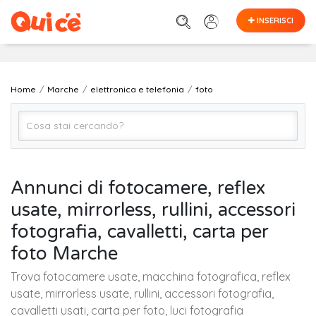
INSERISCI
Home
Marche
elettronica e telefonia
foto
foto
Annunci di fotocamere, reflex
usate, mirrorless, rullini, accessori
MARCHE (regione)
fotografia, cavalletti, carta per
foto Marche
Cerca
Trova fotocamere usate, macchina fotografica, reflex
usate, mirrorless usate, rullini, accessori fotografia,
cavalletti usati, carta per foto, luci fotografia