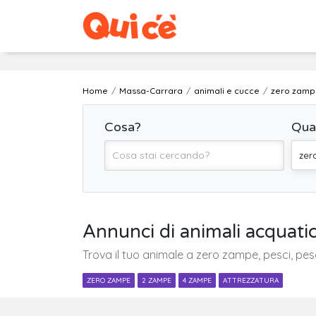
Home
Massa-Carrara
animali e cucce
zero zamp
Cosa?
Qua
zer
Annunci di animali acquatic
Trova il tuo animale a zero zampe, pesci, pesc
ZERO ZAMPE
2 ZAMPE
4 ZAMPE
ATTREZZATURA