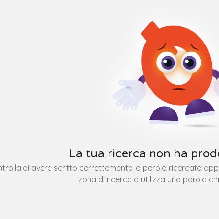
La tua ricerca non ha prodo
trolla di avere scritto correttamente la parola ricercata op
zona di ricerca o utilizza una parola ch