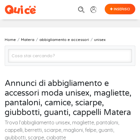
INSERISCI
Home
Matera
abbigliamento e accessori
unisex
unisex
Annunci di abbigliamento e
accessori moda unisex, magliette,
Matera
pantaloni, camice, sciarpe,
giubbotti, guanti, cappelli Matera
Cerca
Trova l’abbigliamento unisex, magliette, pantaloni,
cappelli, berretti, sciarpe, maglioni, felpe, guanti,
giubbotti, scarpe, ciabatte