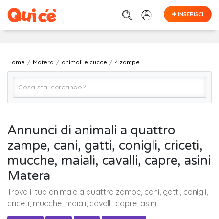
INSERISCI
Home
Matera
animali e cucce
4 zampe
4 zampe
Annunci di animali a quattro
zampe, cani, gatti, conigli, criceti,
Matera
mucche, maiali, cavalli, capre, asini
Matera
Cerca
Trova il tuo animale a quattro zampe, cani, gatti, conigli,
criceti, mucche, maiali, cavalli, capre, asini