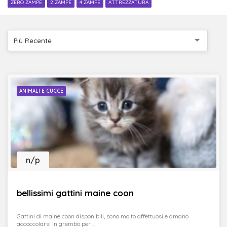
ZERO ZAMPE
2 ZAMPE
4 ZAMPE
ATTREZZATURA
Più Recente
ANIMALI E CUCCE
n/p
bellissimi gattini maine coon
Gattini di maine coon disponibili, sono molto affettuosi e amano
accoccolarsi in grembo per ...