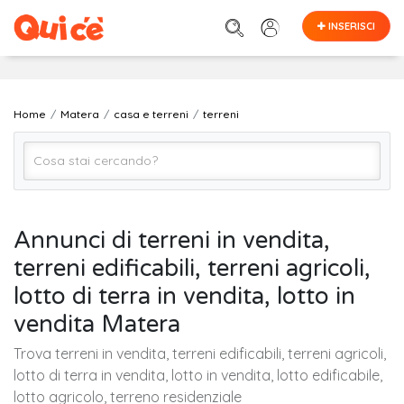
INSERISCI
Home
Matera
casa e terreni
terreni
terreni
Annunci di terreni in vendita,
terreni edificabili, terreni agricoli,
Matera
lotto di terra in vendita, lotto in
vendita Matera
Cerca
Trova terreni in vendita, terreni edificabili, terreni agricoli,
lotto di terra in vendita, lotto in vendita, lotto edificabile,
lotto agricolo, terreno residenziale