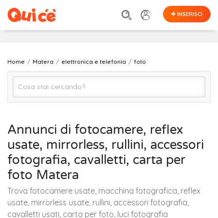
INSERISCI
Home
Matera
elettronica e telefonia
foto
foto
Annunci di fotocamere, reflex
usate, mirrorless, rullini, accessori
Matera
fotografia, cavalletti, carta per
foto Matera
Cerca
Trova fotocamere usate, macchina fotografica, reflex
usate, mirrorless usate, rullini, accessori fotografia,
cavalletti usati, carta per foto, luci fotografia