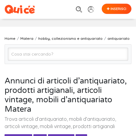
INSERISCI
Home
Matera
hobby, collezionismo e antiquariato
antiquariato
antiquariato
Annunci di articoli d’antiquariato,
prodotti artigianali, articoli
Matera
vintage, mobili d’antiquariato
Matera
Cerca
Trova articoli d’antiquariato, mobili d’antiquariato,
articoli vintage, mobili vintage, prodotti artigianali