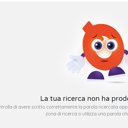
La tua ricerca non ha prodo
trolla di avere scritto correttamente la parola ricercata op
zona di ricerca o utilizza una parola ch