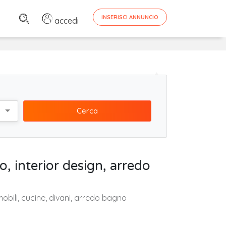
INSERISCI ANNUNCIO
accedi
Cerca
, interior design, arredo
obili, cucine, divani, arredo bagno