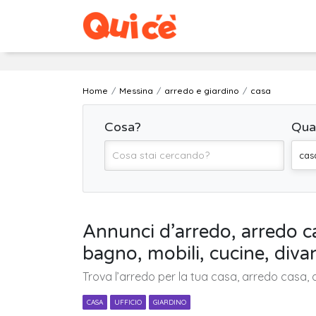
Home
Messina
arredo e giardino
casa
Cosa?
Qua
cas
Annunci d’arredo, arredo ca
bagno, mobili, cucine, diva
Trova l’arredo per la tua casa, arredo casa, 
CASA
UFFICIO
GIARDINO