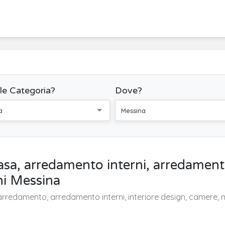
le Categoria?
Dove?
a
Messina
sa, arredamento interni, arredamento
ni Messina
arredamento, arredamento interni, interiore design, camere, m