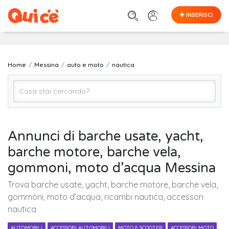
INSERISCI
Home
Messina
auto e moto
nautica
nautica
Annunci di barche usate, yacht,
barche motore, barche vela,
Messina
gommoni, moto d’acqua Messina
Trova barche usate, yacht, barche motore, barche vela,
Cerca
gommoni, moto d’acqua, ricambi nautica, accessori
nautica
AUTOMOBILI
ACCESSORI AUTOMOBILI
MOTO E SCOOTER
ACCESSORI MOTO