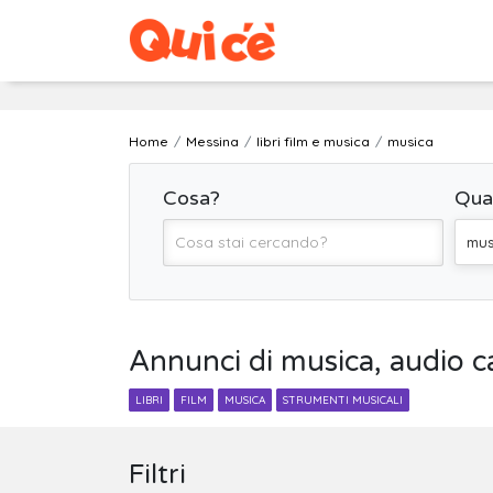
Home
Messina
libri film e musica
musica
Cosa?
Qua
mus
Annunci di musica, audio cas
LIBRI
FILM
MUSICA
STRUMENTI MUSICALI
Filtri