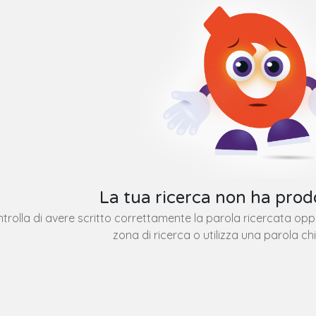
La tua ricerca non ha prodo
trolla di avere scritto correttamente la parola ricercata op
zona di ricerca o utilizza una parola ch