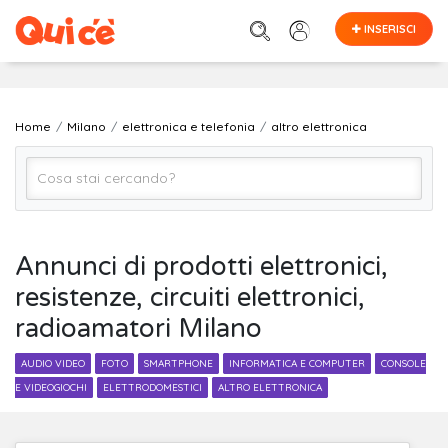
INSERISCI
Home
Milano
elettronica e telefonia
altro elettronica
altro elettronica
Annunci di prodotti elettronici,
resistenze, circuiti elettronici,
Milano
radioamatori Milano
Cerca
AUDIO VIDEO
FOTO
SMARTPHONE
INFORMATICA E COMPUTER
CONSOLE
E VIDEOGIOCHI
ELETTRODOMESTICI
ALTRO ELETTRONICA