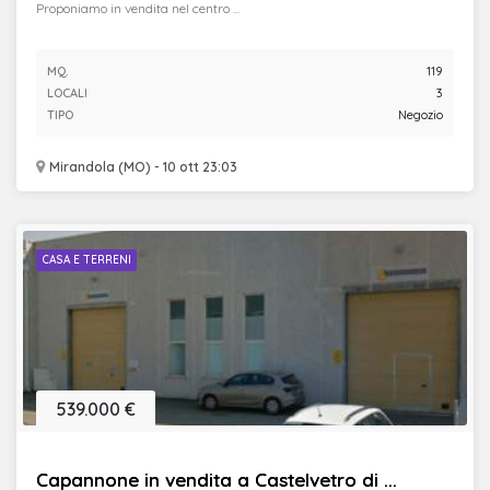
Proponiamo in vendita nel centro ...
MQ.
119
LOCALI
3
TIPO
Negozio
Mirandola (MO) - 10 ott 23:03
CASA E TERRENI
539.000 €
Capannone in vendita a Castelvetro di ...