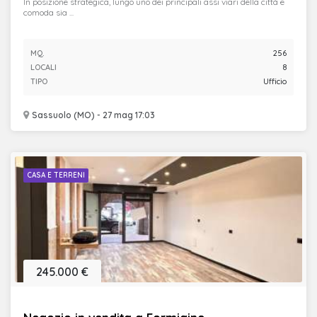
In posizione strategica, lungo uno dei principali assi viari della città e
comoda sia ...
MQ.
256
LOCALI
8
TIPO
Ufficio
Sassuolo (MO) - 27 mag 17:03
CASA E TERRENI
245.000 €