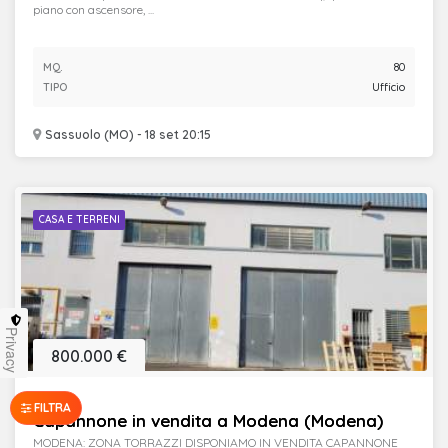
piano con ascensore, ...
MQ.
80
TIPO
Ufficio
Sassuolo (MO) - 18 set 20:15
CASA E TERRENI
Privacy
800.000 €
FILTRA
Capannone in vendita a Modena (Modena)
MODENA: ZONA TORRAZZI DISPONIAMO IN VENDITA CAPANNONE