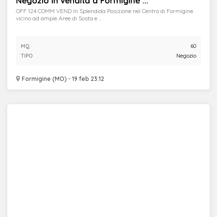
Negozio in vendita a Formigine ...
OFF 124 COMM VEND In Splendida Posizione nel Centro di Formigine
vicino ad ampie Aree di Sosta e ...
MQ.
60
TIPO
Negozio
Formigine (MO) - 19 feb 23:12