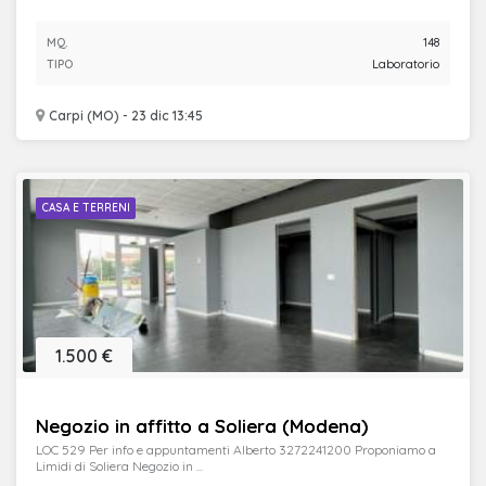
MQ.
148
TIPO
Laboratorio
Carpi (MO) - 23 dic 13:45
CASA E TERRENI
1.500 €
Negozio in affitto a Soliera (Modena)
LOC 529 Per info e appuntamenti Alberto 3272241200 Proponiamo a
Limidi di Soliera Negozio in ...