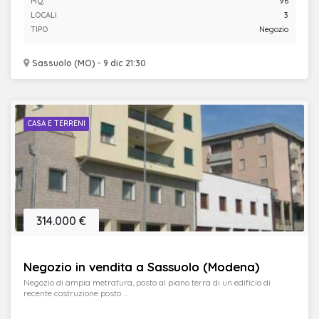
MQ.
96
LOCALI
3
TIPO
Negozio
Sassuolo (MO) - 9 dic 21:30
CASA E TERRENI
314.000 €
Negozio in vendita a Sassuolo (Modena)
Negozio di ampia metratura, posto al piano terra di un edificio di
recente costruzione posto ...