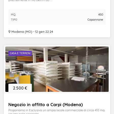
MQ.
450
TIPO
Capannone
Modena (MO) - 12 gen 22:24
CASA E TERRENI
2.500 €
Negozio in affitto a Carpi (Modena)
Proponiamo in Esclusiva un ampio locale commerciale di circa 410 mq
situato nella rinomata ...