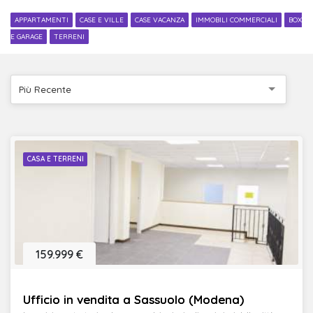
APPARTAMENTI
CASE E VILLE
CASE VACANZA
IMMOBILI COMMERCIALI
BOX
E GARAGE
TERRENI
Più Recente
CASA E TERRENI
159.999 €
Ufficio in vendita a Sassuolo (Modena)