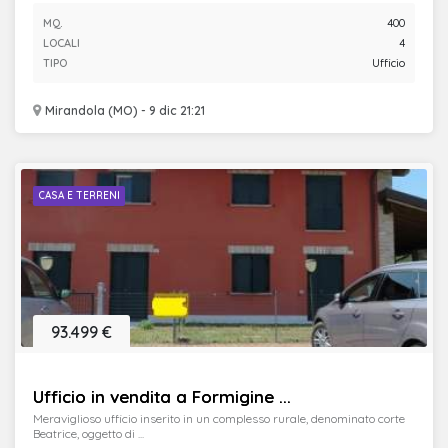
MQ.
400
LOCALI
4
TIPO
Ufficio
Mirandola (MO) - 9 dic 21:21
CASA E TERRENI
93.499 €
Ufficio in vendita a Formigine ...
Meraviglioso ufficio inserito in un complesso rurale, denominato corte
Beatrice, oggetto di ...