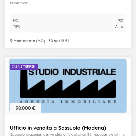
Montecreto. ...
MQ.
100
TIPO
Altro
Montecreto (MO) - 30 set 16:54
CASA E TERRENI
98.000 €
Ufficio in vendita a Sassuolo (Modena)
Sassuolo: disponiamo in vendita ufficio di circa 80 mq, quarto e ultimo