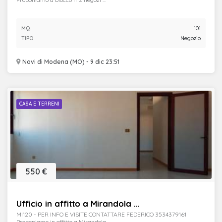
MQ.
101
TIPO
Negozio
Novi di Modena (MO) - 9 dic 23:51
CASA E TERRENI
550 €
Ufficio in affitto a Mirandola ...
MI120 - PER INFO E VISITE CONTATTARE FEDERICO 3534379161
Proponiamo in affitto a Mirandola, ...