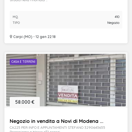
MQ.
410
TIPO
Negozio
Carpi (MO) - 12 gen 22:18
CASA E TERRENI
58.000 €
Negozio in vendita a Novi di Modena ...
CA225 PER INFO E APPUNTAMENTI STEFANO 3290643655
Proponiamo a blocco n°2 negozi ...