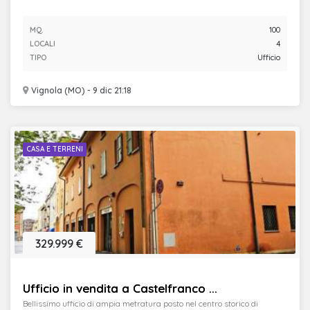
MQ.
100
LOCALI
4
TIPO
Ufficio
Vignola (MO) - 9 dic 21:18
CASA E TERRENI
329.999 €
Ufficio in vendita a Castelfranco ...
Bellissimo ufficio di ampia metratura posto nel centro storico di