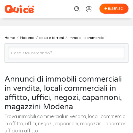
INSERISCI
Home
Modena
casa e terreni
immobili commerciali
immobili commerciali
Annunci di immobili commerciali
in vendita, locali commerciali in
Modena
affitto, uffici, negozi, capannoni,
magazzini Modena
Cerca
Trova immobili commerciali in vendita, locali commerciali
in affitto, uffici, negozi, capannoni, magazzini, laboratori,
ufficio in affitto