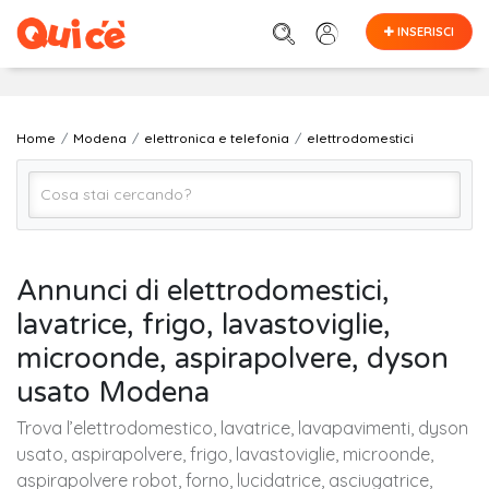
INSERISCI
Home
Modena
elettronica e telefonia
elettrodomestici
elettrodomestici
Annunci di elettrodomestici,
lavatrice, frigo, lavastoviglie,
Modena
microonde, aspirapolvere, dyson
usato Modena
Cerca
Trova l’elettrodomestico, lavatrice, lavapavimenti, dyson
usato, aspirapolvere, frigo, lavastoviglie, microonde,
aspirapolvere robot, forno, lucidatrice, asciugatrice,