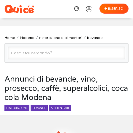
INSERISCI
Home
Modena
ristorazione e alimentari
bevande
bevande
Annunci di bevande, vino,
prosecco, caffè, superalcolici, coca
Modena
cola Modena
Cerca
RISTORAZIONE
BEVANDE
ALIMENTARI