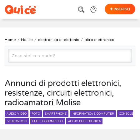
INSERISCI
Home
Molise
elettronica e telefonia
altro elettronica
altro elettronica
Annunci di prodotti elettronici,
resistenze, circuiti elettronici,
MOLISE (regione)
radioamatori Molise
Cerca
AUDIO VIDEO
FOTO
SMARTPHONE
INFORMATICA E COMPUTER
CONSOLE
E VIDEOGIOCHI
ELETTRODOMESTICI
ALTRO ELETTRONICA