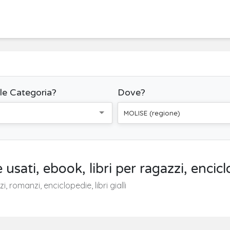
le Categoria?
Dove?
MOLISE (regione)
 e usati, ebook, libri per ragazzi, enc
i, romanzi, enciclopedie, libri gialli