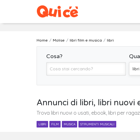
Home
Molise
libri film e musica
libri
Cosa?
Qua
libri
Annunci di libri, libri nuovi
Trova libri nuovi o usati, ebook, libri per ragazz
LIBRI
FILM
MUSICA
STRUMENTI MUSICALI