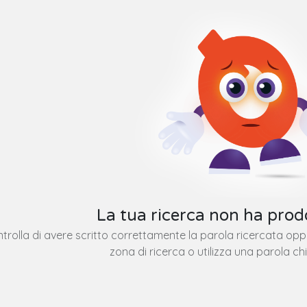
La tua ricerca non ha prodo
trolla di avere scritto correttamente la parola ricercata op
zona di ricerca o utilizza una parola ch