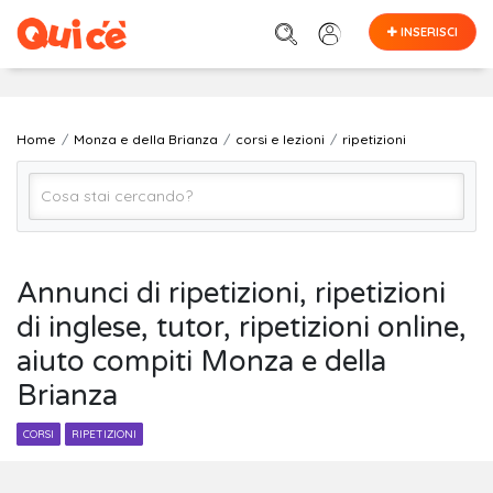
INSERISCI
Home
Monza e della Brianza
corsi e lezioni
ripetizioni
ripetizioni
Annunci di ripetizioni, ripetizioni
di inglese, tutor, ripetizioni online,
Monza e della Brianza
aiuto compiti Monza e della
Brianza
Cerca
CORSI
RIPETIZIONI