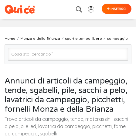
INSERISCI
Home
Monza e della Brianza
sport e tempo libero
campeggio
campeggio
Annunci di articoli da campeggio,
tende, sgabelli, pile, sacchi a pelo,
Monza e della Brianza
lavatrici da campeggio, picchetti,
fornelli Monza e della Brianza
Cerca
Trova articoli da campeggio, tende, materassini, sacchi
a pelo, pile led, lavatrici da campeggio, picchetti, fornelli
da campeggio, sgabelli