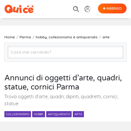
INSERISCI
Home
Parma
hobby, collezionismo e antiquariato
arte
arte
Annunci di oggetti d’arte, quadri,
statue, cornici Parma
Parma
Trova oggetti d’arte, quadri, dipinti, quadretti, cornici,
statue
Cerca
COLLEZIONISMO
HOBBY
ANTIQUARIATO
ARTE