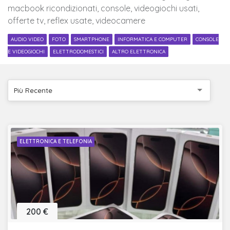
macbook ricondizionati, console, videogiochi usati,
offerte tv, reflex usate, videocamere
AUDIO VIDEO
FOTO
SMARTPHONE
INFORMATICA E COMPUTER
CONSOLE
E VIDEOGIOCHI
ELETTRODOMESTICI
ALTRO ELETTRONICA
Più Recente
ELETTRONICA E TELEFONIA
200 €