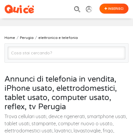
INSERISCI
Home
Perugia
elettronica e telefonia
Elettronica e Telefonia (Tutto)
Annunci di telefonia in vendita,
iPhone usato, elettrodomestici,
Perugia
tablet usato, computer usato,
reflex, tv Perugia
Cerca
Trova cellulari usati, device rigenerati, smartphone usati,
tablet usati, stampante, computer nuovo o usato,
elettrodomestici usati, lavatrici, lavastoviglie, frigo,