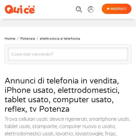
INSERISCI
Home
Potenza
elettronica e telefonia
Elettronica e Telefonia (Tutto)
Annunci di telefonia in vendita,
iPhone usato, elettrodomestici,
Potenza
tablet usato, computer usato,
reflex, tv Potenza
Cerca
Trova cellulari usati, device rigenerati, smartphone usati,
tablet usati, stampante, computer nuovo o usato,
elettrodomestici usati, lavatrici, lavastoviglie, frigo,