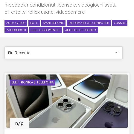
macbook ricondizionati, console, videogiochi usati,
offerte tv, reflex usate, videocamere
AUDIO VIDEO
FOTO
SMARTPHONE
INFORMATICA E COMPUTER
CONSOLE
E VIDEOGIOCHI
ELETTRODOMESTICI
ALTRO ELETTRONICA
Più Recente
ELETTRONICA E TELEFONIA
n/p