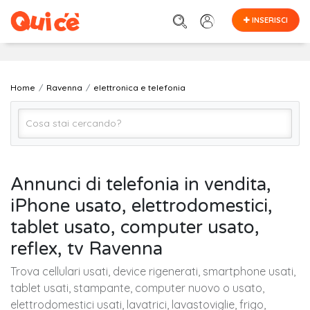
INSERISCI
Home
Ravenna
elettronica e telefonia
Elettronica e Telefonia (Tutto)
Annunci di telefonia in vendita,
iPhone usato, elettrodomestici,
Ravenna
tablet usato, computer usato,
reflex, tv Ravenna
Cerca
Trova cellulari usati, device rigenerati, smartphone usati,
tablet usati, stampante, computer nuovo o usato,
elettrodomestici usati, lavatrici, lavastoviglie, frigo,