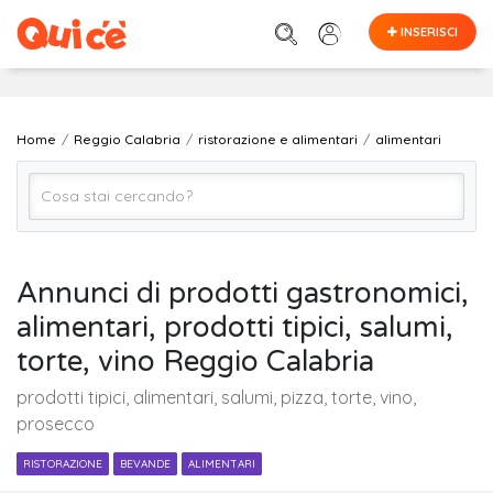
INSERISCI
Home
Reggio Calabria
ristorazione e alimentari
alimentari
alimentari
Annunci di prodotti gastronomici,
alimentari, prodotti tipici, salumi,
Reggio Calabria
torte, vino Reggio Calabria
prodotti tipici, alimentari, salumi, pizza, torte, vino,
Cerca
prosecco
RISTORAZIONE
BEVANDE
ALIMENTARI