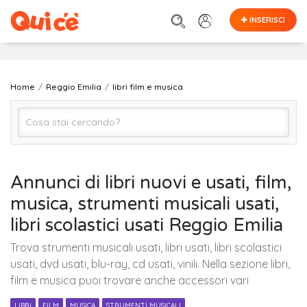
INSERISCI
Home
Reggio Emilia
libri film e musica
Libri, Film e Musica (Tutto)
Annunci di libri nuovi e usati, film,
musica, strumenti musicali usati,
Reggio Emilia
libri scolastici usati Reggio Emilia
Trova strumenti musicali usati, libri usati, libri scolastici
Cerca
usati, dvd usati, blu-ray, cd usati, vinili. Nella sezione libri,
film e musica puoi trovare anche accessori vari
LIBRI
FILM
MUSICA
STRUMENTI MUSICALI