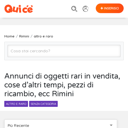
INSERISCI
Home
Rimini
altro e raro
Altro e Raro (Tutto)
Annunci di oggetti rari in vendita,
cose d’altri tempi, pezzi di
Rimini
ricambio, ecc Rimini
Cerca
ALTRO E RARO
SENZA CATEGORIA
Più Recente